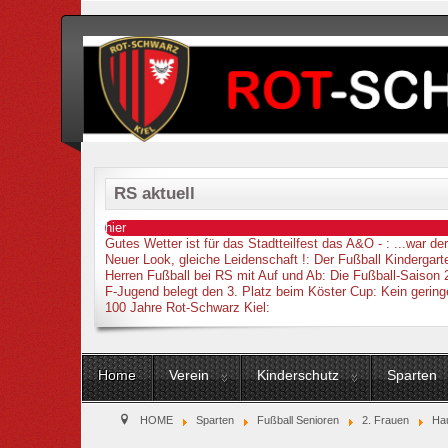
RS aktuell
hier
Gutes Wetter ist für das Stadtteilfest das A&O -
: ...war d
Neuer Look, gleiche Leidenschaft !
: Der Fußball Kindergarte
Herren Fußball bei RS mit Auf und Ab
: Die Fußball-Saison 
F-Jugend belegt den 3. Platz beim Köster Cup
: Kein gering
100 Jahre Rot-Schwarz Kiel
:
Home
Verein
Kinderschutz
Sparten
HOME
Sparten
Fußball Senioren
2. Frauen
Hau