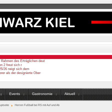
er Rahmen des Erträglichen deut
n 2 freut sich r
25/26 neigt sich dem
erer als der designierte Ober
Events
Gastronomie
Aktuell
ptseite
Herren Fußball bei RS mit Auf und Ab