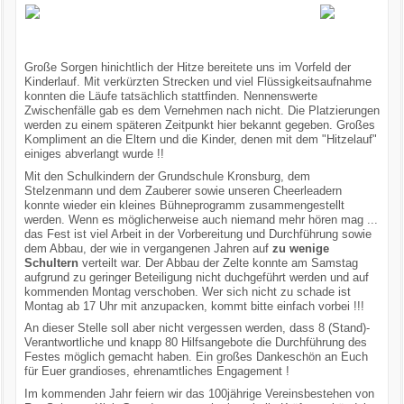
Große Sorgen hinichtlich der Hitze bereitete uns im Vorfeld der
Kinderlauf. Mit verkürzten Strecken und viel Flüssigkeitsaufnahme
konnten die Läufe tatsächlich stattfinden. Nennenswerte
Zwischenfälle gab es dem Vernehmen nach nicht. Die Platzierungen
werden zu einem späteren Zeitpunkt hier bekannt gegeben. Großes
Kompliment an die Eltern und die Kinder, denen mit dem "Hitzelauf"
einiges abverlangt wurde !!
Mit den Schulkindern der Grundschule Kronsburg, dem
Stelzenmann und dem Zauberer sowie unseren Cheerleadern
konnte wieder ein kleines Bühneprogramm zusammengestellt
werden. Wenn es möglicherweise auch niemand mehr hören mag ...
das Fest ist viel Arbeit in der Vorbereitung und Durchführung sowie
dem Abbau, der wie in vergangenen Jahren auf
zu wenige
Schultern
verteilt war. Der Abbau der Zelte konnte am Samstag
aufgrund zu geringer Beteiligung nicht duchgeführt werden und auf
kommenden Montag verschoben. Wer sich nicht zu schade ist
Montag ab 17 Uhr mit anzupacken, kommt bitte einfach vorbei !!!
An dieser Stelle soll aber nicht vergessen werden, dass 8 (Stand)-
Verantwortliche und knapp 80 Hilfsangebote die Durchführung des
Festes möglich gemacht haben. Ein großes Dankeschön an Euch
für Euer grandioses, ehrenamtliches Engagement !
Im kommenden Jahr feiern wir das 100jährige Vereinsbestehen von