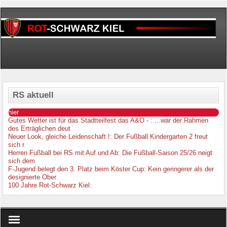
RS aktuell
hier
Gutes Wetter ist für das Stadtteilfest das A&O -
: ...war der Rahmen
des Erträglichen deut
Neuer Look, gleiche Leidenschaft !
: Der Fußball Kindergarten 2 freut
sich r
Herren Fußball bei RS mit Auf und Ab
: Die Fußball-Saison 25/26 neigt
sich dem
F-Jugend belegt den 3. Platz beim Köster Cup
: Kein geringerer als der
designierte Ober
100 Jahre Rot-Schwarz Kiel
: