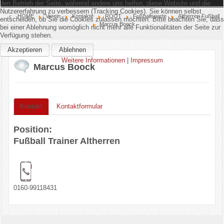
den Betrieb der Seite, während andere uns helfen, diese Website und die
Nutzererfahrung zu verbessern (Tracking Cookies). Sie können selbst
Home
HOME
Verein
Kontakte
ROOT
Fußballsparte
Altherren Fußball
entscheiden, ob Sie die Cookies zulassen möchten. Bitte beachten Sie, dass
Marcus Boock
bei einer Ablehnung womöglich nicht mehr alle Funktionalitäten der Seite zur
Verfügung stehen.
Verein
Akzeptieren
Ablehnen
Weitere Informationen
|
Impressum
Kinderschutz
Marcus Boock
Sparten
Kontakt
Kontaktformular
Events
Position:
Gastronomie
Fußball Trainer Altherren
Aktuell
0160-99118431