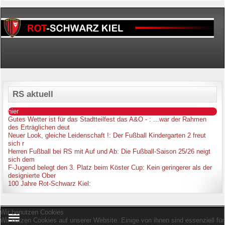
RS aktuell
hier
Gutes Wetter ist für das Stadtteilfest das A&O -
: ...war der Rahmen
des Erträglichen deut
Neuer Look, gleiche Leidenschaft !
: Der Fußball Kindergarten 2 freut
sich r
Herren Fußball bei RS mit Auf und Ab
: Die Fußball-Saison 25/26 neigt
sich dem
F-Jugend belegt den 3. Platz beim Köster Cup
: Kein geringerer als der
designierte Ober
100 Jahre Rot-Schwarz Kiel
:
Wir benutzen Cookies
Wir nutzen Cookies auf unserer Website. Einige von ihnen sind essenziell für