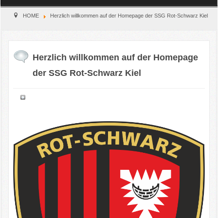
Home
HOME
Herzlich willkommen auf der Homepage der SSG Rot-Schwarz Kiel
Verein
Herzlich willkommen auf der Homepage
Kinderschutz
der SSG Rot-Schwarz Kiel
Sparten
Events
Gastronomie
Aktuell