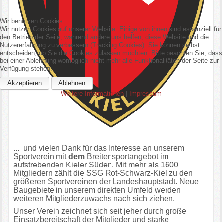
Wir benutzen Cookies
Wir nutzen Cookies auf unserer Website. Einige von ihnen sind essenziell für
den Betrieb der Seite, während andere uns helfen, diese Website und die
Nutzererfahrung zu verbessern (Tracking Cookies). Sie können selbst
entscheiden, ob Sie die Cookies zulassen möchten. Bitte beachten Sie, dass
bei einer Ablehnung womöglich nicht mehr alle Funktionalitäten der Seite zur
Verfügung stehen.
Akzeptieren
Ablehnen
Weitere Informationen
|
Impressum
... und vielen Dank für das Interesse an unserem
Sportverein mit
dem
Breitensportangebot im
aufstrebenden Kieler Süden. Mit mehr als 1600
Mitgliedern zählt die SSG Rot-Schwarz-Kiel zu den
größeren Sportvereinen der Landeshauptstadt. Neue
Baugebiete in unserem direkten Umfeld werden
weiteren Mitgliederzuwachs nach sich ziehen.
Unser Verein zeichnet sich seit jeher durch große
Einsatzbereitschaft der Mitglieder und starke