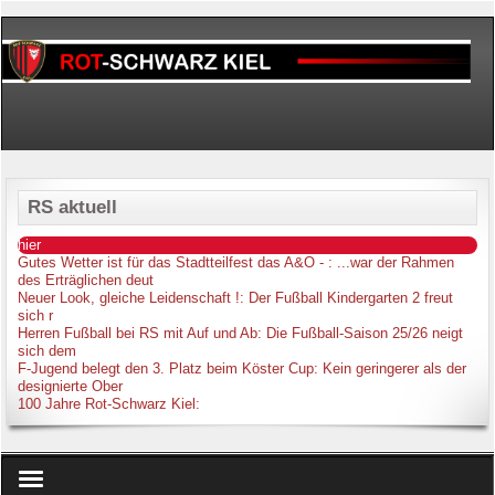
RS aktuell
hier
Gutes Wetter ist für das Stadtteilfest das A&O -
: ...war der Rahmen
des Erträglichen deut
Neuer Look, gleiche Leidenschaft !
: Der Fußball Kindergarten 2 freut
sich r
Herren Fußball bei RS mit Auf und Ab
: Die Fußball-Saison 25/26 neigt
sich dem
F-Jugend belegt den 3. Platz beim Köster Cup
: Kein geringerer als der
designierte Ober
100 Jahre Rot-Schwarz Kiel
: