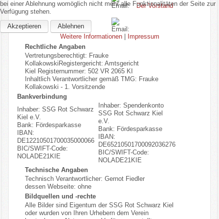
bei einer Ablehnung womöglich nicht mehr alle Funktionalitäten der Seite zur
Der Vorstand
Verfügung stehen.
Akzeptieren
Ablehnen
Weitere Informationen
|
Impressum
Rechtliche Angaben
Vertretungsberechtigt: Frauke
KollakowskiRegistergericht: Amtsgericht
Kiel Registernummer: 502 VR 2065 KI
Inhaltlich Verantwortlicher gemäß TMG: Frauke
Kollakowski - 1. Vorsitzende
Bankverbindung
Inhaber: Spendenkonto
Inhaber: SSG Rot Schwarz
SSG Rot Schwarz Kiel
Kiel e.V.
e.V.
Bank: Fördesparkasse
Bank: Fördesparkasse
IBAN:
IBAN:
DE12210501700035000066
DE65210501700092036276
BIC/SWIFT-Code:
BIC/SWIFT-Code:
NOLADE21KIE
NOLADE21KIE
Technische Angaben
Technisch Verantwortlicher: Gernot Fiedler
dessen Webseite: ohne
Bildquellen und -rechte
Alle Bilder sind Eigentum der SSG Rot Schwarz Kiel
oder wurden von Ihren Urhebern dem Verein