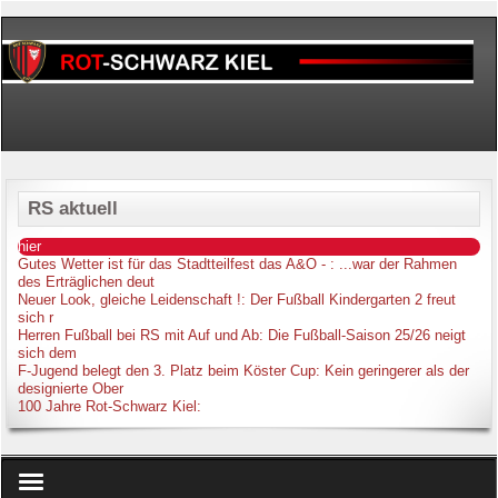
RS aktuell
hier
Gutes Wetter ist für das Stadtteilfest das A&O -
: ...war der Rahmen
des Erträglichen deut
Neuer Look, gleiche Leidenschaft !
: Der Fußball Kindergarten 2 freut
sich r
Herren Fußball bei RS mit Auf und Ab
: Die Fußball-Saison 25/26 neigt
sich dem
F-Jugend belegt den 3. Platz beim Köster Cup
: Kein geringerer als der
designierte Ober
100 Jahre Rot-Schwarz Kiel
: