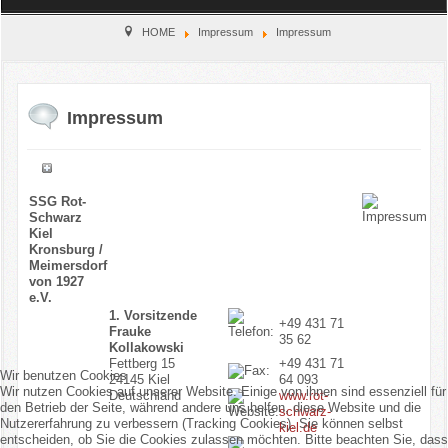
Home
HOME
Impressum
Impressum
Verein
Impressum
Kinderschutz
Sparten
SSG Rot-
Schwarz
Events
Kiel
Kronsburg /
Gastronomie
Meimersdorf
von 1927
e.V.
Aktuell
1. Vorsitzende
+49 431 71
Frauke
35 62
Kollakowski
Fettberg 15
+49 431 71
Wir benutzen Cookies
24145 Kiel
64 093
Wir nutzen Cookies auf unserer Website. Einige von ihnen sind essenziell für
Deutschland
www.rot-
den Betrieb der Seite, während andere uns helfen, diese Website und die
schwarz-
Nutzererfahrung zu verbessern (Tracking Cookies). Sie können selbst
kiel.de
entscheiden, ob Sie die Cookies zulassen möchten. Bitte beachten Sie, dass