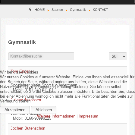
Home
HOME
Sparten
Gymnastik
KONTAKT
Verein
Kinderschutz
Gymnastik
Sparten
Anzeige #
Filter Field
Gesperrt
Events
Tore Enderle
Wir benutzen Cookies
Wir nutzen Cookies auf unserer Website. Einige von ihnen sind essenziell für
Gastronomie
den Betrieb der Seite, während andere uns helfen, diese Website und die
Sportlehrer bietet Sport für Jedermann
Nutzererfahrung zu verbessern (Tracking Cookies). Sie können selbst
Mobil: 0151 240 611 91
entscheiden, ob Sie die Cookies zulassen möchten. Bitte beachten Sie, dass
Aktuell
bei einer Ablehnung womöglich nicht mehr alle Funktionalitäten der Seite zur
Juliane Jacobsen
Verfügung stehen.
Akzeptieren
Ablehnen
Workout Trainerin
Weitere Informationen
|
Impressum
Mobil: 0160-90996125
Jochen Butenschön