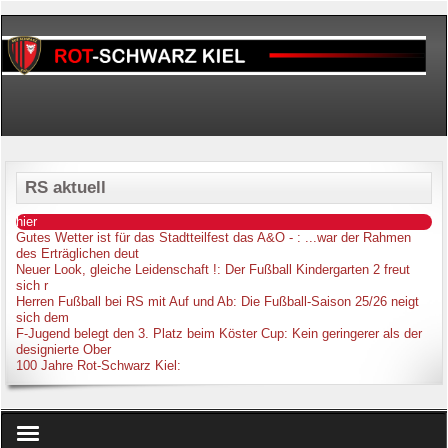
RS aktuell
hier
Gutes Wetter ist für das Stadtteilfest das A&O -
: ...war der Rahmen
des Erträglichen deut
Neuer Look, gleiche Leidenschaft !
: Der Fußball Kindergarten 2 freut
sich r
Herren Fußball bei RS mit Auf und Ab
: Die Fußball-Saison 25/26 neigt
sich dem
F-Jugend belegt den 3. Platz beim Köster Cup
: Kein geringerer als der
designierte Ober
100 Jahre Rot-Schwarz Kiel
: