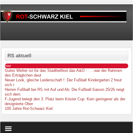
RS aktuell
hier
Gutes Wetter ist für das Stadtteilfest das A&O -
: ...war der Rahmen
des Erträglichen deut
Neuer Look, gleiche Leidenschaft !
: Der Fußball Kindergarten 2 freut
sich r
Herren Fußball bei RS mit Auf und Ab
: Die Fußball-Saison 25/26 neigt
sich dem
F-Jugend belegt den 3. Platz beim Köster Cup
: Kein geringerer als der
designierte Ober
100 Jahre Rot-Schwarz Kiel
: