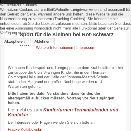
Wir benutzen Cookies
Home
Wir nutzen Cookies auf unserer Website. Einige von ihnen sind essenziell für
HOME
Sparten
Kinderturnen
den Betrieb der Seite, während andere uns helfen, diese Website und die
Nutzererfahrung zu verbessern (Tracking Cookies). Sie können selbst
Verein
entscheiden, ob Sie die Cookies zulassen möchten. Bitte beachten Sie, dass
bei einer Ablehnung womöglich nicht mehr alle Funktionalitäten der Seite zur
Verfügung stehen.
Sport für die Kleinen bei Rot-Schwarz
Kinderschutz
Akzeptieren
Ablehnen
Kiel
Weitere Informationen
|
Impressum
Sparten
Events
Wir haben Kinderspiel- und Turngruppen ab dem Krabbelalter bis hin
zur Gruppe der 6 bis 8-jährigen Kinder, die in der Thomas-
Colmorgen-Halle und der Halle der Johanna-Mestorf-Schule
Gastronomie
stattfinden. Aufgrund der großen Nachfrage werden u. U.
Wartelisten geführt.
Aktuell
Bitte haben Sie dafür Verständnis, dass Kinder, die
altersgemäß aufrücken müssen, Vorrang vor Neuzugängen
haben.
hier geht es zum
Kinderturnen Terminkalender und
Kontakte
Bei Interesse oder Fragen wenden Sie sich bitte an
Frauke Kollakowski