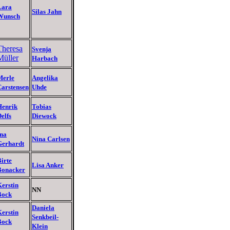
Lara
Silas Jahn
Wunsch
Theresa
Svenja
Müller
Harbach
Merle
Angelika
Carstensen
Uhde
Henrik
Tobias
elfs
Diewock
Ina
Nina Carlsen
Gerhardt
irte
Lisa Anker
Bonacker
erstin
NN
Bock
Daniela
erstin
Senkbeil-
Bock
Klein