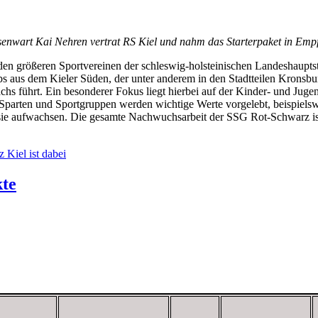
enwart Kai Nehren vertrat RS Kiel und nahm das Starterpaket in Em
den größeren Sportvereinen der schleswig-holsteinischen Landeshauptst
bs aus dem Kieler Süden, der unter anderem in den Stadtteilen Kronsbur
hs führt. Ein besonderer Fokus liegt hierbei auf der Kinder- und Juge
hen Sparten und Sportgruppen werden wichtige Werte vorgelebt, beispiel
e aufwachsen. Die gesamte Nachwuchsarbeit der SSG Rot-Schwarz ist
 Kiel ist dabei
te