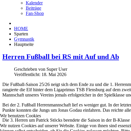
Kalender
Beiträge
Fan-Shop
HOME
Sparten
Gymnastik
Hauptseite
Herren Fußball bei RS mit Auf und Ab
Geschrieben von
Super User
Veröffentlicht: 18. Mai 2026
Die Fußball-Saison 25/26 neigt sich dem Ende zu und die 1. Herrenma
rangierte die Elf hinter dem Ligaprimus TSB Flensburg auf dem zweit
Mannschaft unseres Vereins jemals erfolgreicher in der Spielklasse u
Bei der 2. Fußball Herrenmannschaft lief es weniger gut. In der letz
Punkte konnten die Jungs um Jonas Godau einfahren. Das reichte alle
Wir benutzen Cookies
Die 3. Herren um Patrick Stöcks beendete die Saison in der B-Klasse 
Wir nutzen Cookies auf unserer Website. Einige von ihnen sind essenzi
können selbst entscheiden, ob Sie die Cookies zulassen möchten. Bitte