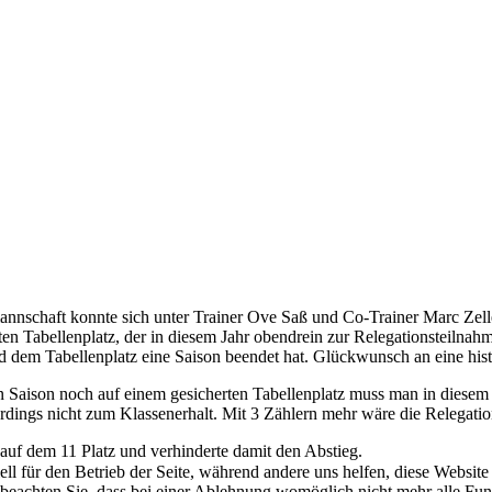
nnschaft konnte sich unter Trainer Ove Saß und Co-Trainer Marc Zeller
en Tabellenplatz, der in diesem Jahr obendrein zur Relegationsteilna
nd dem Tabellenplatz eine Saison beendet hat. Glückwunsch an eine hist
ten Saison noch auf einem gesicherten Tabellenplatz muss man in diesem
rdings nicht zum Klassenerhalt. Mit 3 Zählern mehr wäre die Relegatio
auf dem 11 Platz und verhinderte damit den Abstieg.
ell für den Betrieb der Seite, während andere uns helfen, diese Websit
 beachten Sie, dass bei einer Ablehnung womöglich nicht mehr alle Funk