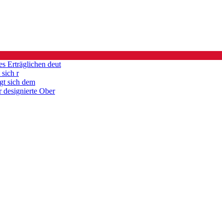
es Erträglichen deut
 sich r
gt sich dem
r designierte Ober