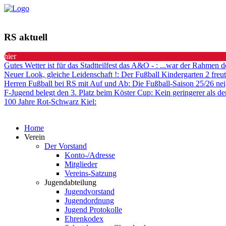
RS aktuell
hier
Gutes Wetter ist für das Stadtteilfest das A&O -
: ...war der Rahmen d
Neuer Look, gleiche Leidenschaft !
: Der Fußball Kindergarten 2 freut
Herren Fußball bei RS mit Auf und Ab
: Die Fußball-Saison 25/26 nei
F-Jugend belegt den 3. Platz beim Köster Cup
: Kein geringerer als de
100 Jahre Rot-Schwarz Kiel
:
Home
Verein
Der Vorstand
Konto-/Adresse
Mitglieder
Vereins-Satzung
Jugendabteilung
Jugendvorstand
Jugendordnung
Jugend Protokolle
Ehrenkodex