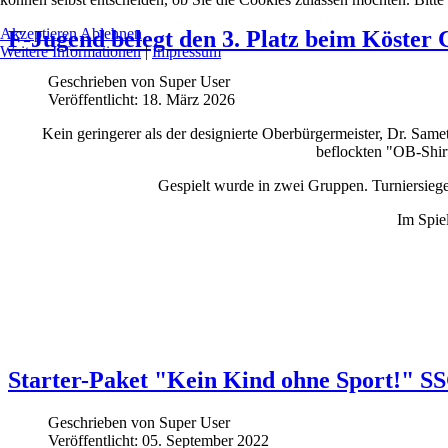
Akzeptieren
Ablehnen
F-Jugend belegt den 3. Platz beim Köster
Weitere Informationen
|
Impressum
Geschrieben von
Super User
Veröffentlicht: 18. März 2026
Kein geringerer als der designierte Oberbürgermeister, Dr. Same
beflockten "OB-Shirt
Gespielt wurde in zwei Gruppen. Turniersieg
Im Spie
Starter-Paket "Kein Kind ohne Sport!" SS
Geschrieben von
Super User
Veröffentlicht: 05. September 2022