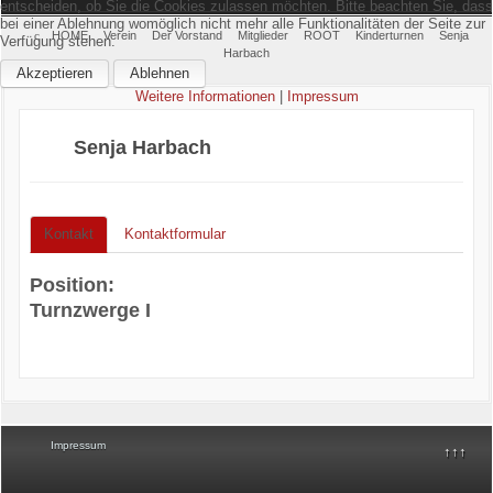
entscheiden, ob Sie die Cookies zulassen möchten. Bitte beachten Sie, dass
bei einer Ablehnung womöglich nicht mehr alle Funktionalitäten der Seite zur
Home
HOME
Verein
Der Vorstand
Mitglieder
ROOT
Kinderturnen
Senja
Verfügung stehen.
Harbach
Akzeptieren
Ablehnen
Verein
Weitere Informationen
|
Impressum
Kinderschutz
Senja Harbach
Sparten
Kontakt
Kontaktformular
Events
Position:
Gastronomie
Turnzwerge I
Aktuell
Impressum
↑↑↑