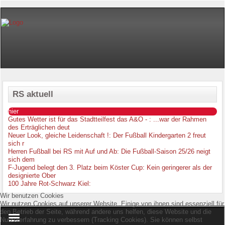
RS aktuell
hier
Gutes Wetter ist für das Stadtteilfest das A&O -
: ...war der Rahmen
des Erträglichen deut
Neuer Look, gleiche Leidenschaft !
: Der Fußball Kindergarten 2 freut
sich r
Herren Fußball bei RS mit Auf und Ab
: Die Fußball-Saison 25/26 neigt
sich dem
F-Jugend belegt den 3. Platz beim Köster Cup
: Kein geringerer als der
designierte Ober
100 Jahre Rot-Schwarz Kiel
:
Wir benutzen Cookies
Wir nutzen Cookies auf unserer Website. Einige von ihnen sind essenziell für
den Betrieb der Seite, während andere uns helfen, diese Website und die
Nutzererfahrung zu verbessern (Tracking Cookies). Sie können selbst