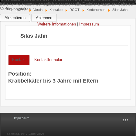
bei einer Ablehnung womöglich nicht mehr alle Funktionalitäten der Seite zur
Verfügung stehen.
Home
HOME
Verein
Kontakte
ROOT
Kinderturnen
Silas Jahn
Akzeptieren
Ablehnen
Verein
Weitere Informationen
|
Impressum
Silas Jahn
Kinderschutz
Sparten
Kontakt
Kontaktformular
Events
Position:
Gastronomie
Krabbelkäfer bis 3 Jahre mit Eltern
Aktuell
Impressum
↑↑↑
Samstag, 08. August 2026