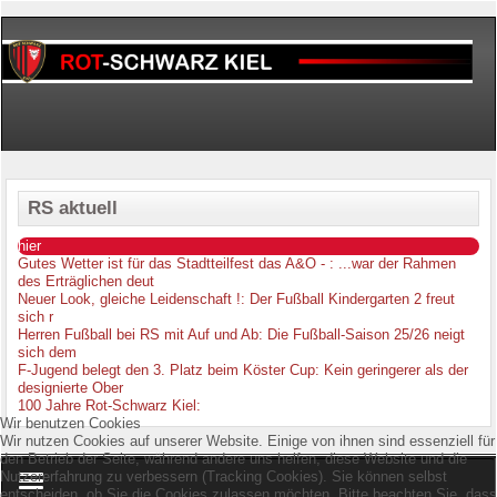
RS aktuell
hier
Gutes Wetter ist für das Stadtteilfest das A&O -
: ...war der Rahmen
des Erträglichen deut
Neuer Look, gleiche Leidenschaft !
: Der Fußball Kindergarten 2 freut
sich r
Herren Fußball bei RS mit Auf und Ab
: Die Fußball-Saison 25/26 neigt
sich dem
F-Jugend belegt den 3. Platz beim Köster Cup
: Kein geringerer als der
designierte Ober
100 Jahre Rot-Schwarz Kiel
:
Wir benutzen Cookies
Wir nutzen Cookies auf unserer Website. Einige von ihnen sind essenziell für
den Betrieb der Seite, während andere uns helfen, diese Website und die
Nutzererfahrung zu verbessern (Tracking Cookies). Sie können selbst
entscheiden, ob Sie die Cookies zulassen möchten. Bitte beachten Sie, dass