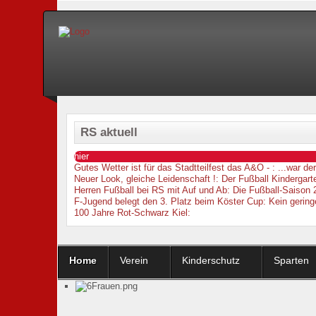
RS aktuell
hier
Gutes Wetter ist für das Stadtteilfest das A&O -
: ...war d
Neuer Look, gleiche Leidenschaft !
: Der Fußball Kindergarte
Herren Fußball bei RS mit Auf und Ab
: Die Fußball-Saison 
F-Jugend belegt den 3. Platz beim Köster Cup
: Kein gering
100 Jahre Rot-Schwarz Kiel
:
Home
Verein
Kinderschutz
Sparten