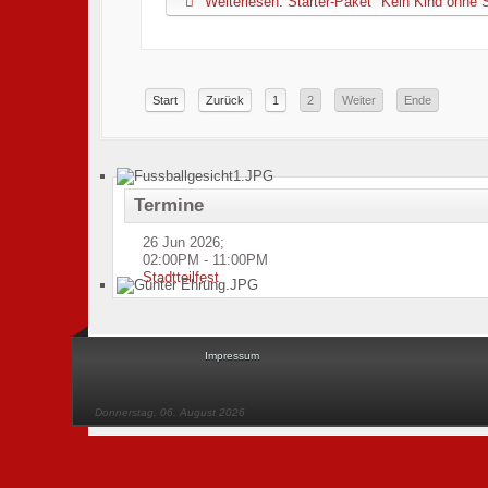
Weiterlesen: Starter-Paket "Kein Kind ohne 
Start
Zurück
1
2
Weiter
Ende
Termine
26 Jun 2026
;
02:00PM
-
11:00PM
Stadtteilfest
Impressum
Donnerstag, 06. August 2026