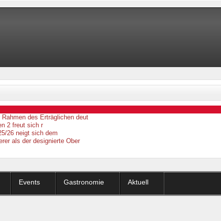
er Rahmen des Erträglichen deut
n 2 freut sich r
25/26 neigt sich dem
erer als der designierte Ober
Events
Gastronomie
Aktuell