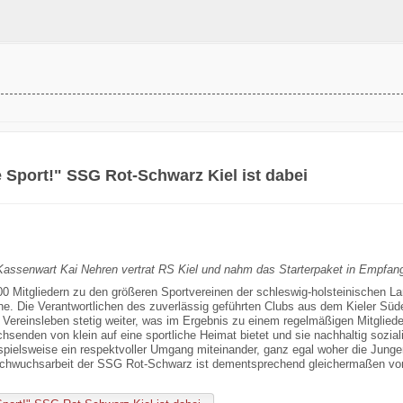
 Sport!" SSG Rot-Schwarz Kiel ist dabei
Kassenwart Kai Nehren vertrat RS Kiel und nahm das Starterpaket in Empfa
00 Mitgliedern zu den größeren Sportvereinen der schleswig-holsteinischen La
he. Die Verantwortlichen des zuverlässig geführten Clubs aus dem Kieler Süd
 Vereinsleben stetig weiter, was im Ergebnis zu einem regelmäßigen Mitgliede
hsenden von klein auf eine sportliche Heimat bietet und sie nachhaltig soziali
ispielsweise ein respektvoller Umgang miteinander, ganz egal woher die Ju
chwuchsarbeit der SSG Rot-Schwarz ist dementsprechend gleichermaßen von