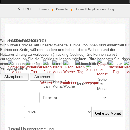
Home
HOME
Events
Kalender
Jugend Hauptversammlung
Verein
Kinderschutz
Terminkalender
Wir benutzen Cookies
Wir nutzen Cookies auf unserer Website. Einige von ihnen sind essenziell für
Betrieb der Seite, während andere uns helfen, diese Website und die
Sparten
Nutzererfahrung zu verbessern (Tracking Cookies). Sie können selbst
entscheiden, ob Sie die Cookies zulassen möchten. Bitte beachten Sie, dass
Events
einer Ablehnung womöglich nicht mehr alle Funktionalitäten der Seite zur
Verfügung stehen.
Gastronomie
Akzeptieren
Ablehnen
Gehe
Nach
Nach
Nach
Weitere Informationen
|
Impressum
Heute
Suche
zu
Jahr
Monat
Woche
Monat
Aktuell
Gehe zu Monat
Jugend Hauptversammlung