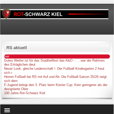
RS aktuell
hier
Gutes Wetter ist für das Stadtteilfest das A&O -
: ...war der Rahmen
des Erträglichen deut
Neuer Look, gleiche Leidenschaft !
: Der Fußball Kindergarten 2 freut
sich r
Herren Fußball bei RS mit Auf und Ab
: Die Fußball-Saison 25/26 neigt
sich dem
F-Jugend belegt den 3. Platz beim Köster Cup
: Kein geringerer als der
designierte Ober
100 Jahre Rot-Schwarz Kiel
: