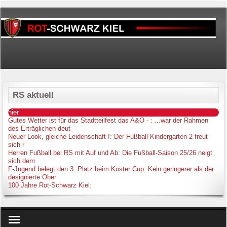
RS aktuell
hier
Gutes Wetter ist für das Stadtteilfest das A&O -
: ...war der Rahmen
des Erträglichen deut
Neuer Look, gleiche Leidenschaft !
: Der Fußball Kindergarten 2 freut
sich r
Herren Fußball bei RS mit Auf und Ab
: Die Fußball-Saison 25/26 neigt
sich dem
F-Jugend belegt den 3. Platz beim Köster Cup
: Kein geringerer als der
designierte Ober
100 Jahre Rot-Schwarz Kiel
: