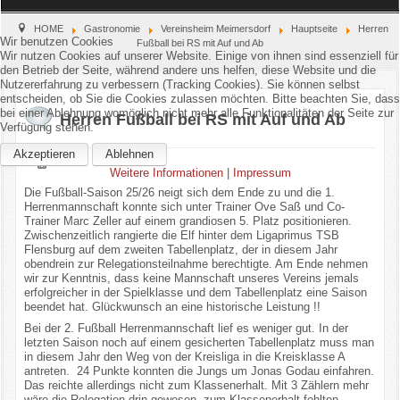
Home
HOME
Gastronomie
Vereinsheim Meimersdorf
Hauptseite
Herren
Wir benutzen Cookies
Fußball bei RS mit Auf und Ab
Wir nutzen Cookies auf unserer Website. Einige von ihnen sind essenziell für
den Betrieb der Seite, während andere uns helfen, diese Website und die
Verein
Nutzererfahrung zu verbessern (Tracking Cookies). Sie können selbst
entscheiden, ob Sie die Cookies zulassen möchten. Bitte beachten Sie, dass
Kinderschutz
bei einer Ablehnung womöglich nicht mehr alle Funktionalitäten der Seite zur
Herren Fußball bei RS mit Auf und Ab
Verfügung stehen.
Sparten
Akzeptieren
Ablehnen
Weitere Informationen
|
Impressum
Die Fußball-Saison 25/26 neigt sich dem Ende zu und die 1.
Events
Herrenmannschaft konnte sich unter Trainer Ove Saß und Co-
Trainer Marc Zeller auf einem grandiosen 5. Platz positionieren.
Zwischenzeitlich rangierte die Elf hinter dem Ligaprimus TSB
Gastronomie
Flensburg auf dem zweiten Tabellenplatz, der in diesem Jahr
obendrein zur Relegationsteilnahme berechtigte. Am Ende nehmen
Aktuell
wir zur Kenntnis, dass keine Mannschaft unseres Vereins jemals
erfolgreicher in der Spielklasse und dem Tabellenplatz eine Saison
beendet hat. Glückwunsch an eine historische Leistung !!
Bei der 2. Fußball Herrenmannschaft lief es weniger gut. In der
letzten Saison noch auf einem gesicherten Tabellenplatz muss man
in diesem Jahr den Weg von der Kreisliga in die Kreisklasse A
antreten. 24 Punkte konnten die Jungs um Jonas Godau einfahren.
Das reichte allerdings nicht zum Klassenerhalt. Mit 3 Zählern mehr
wäre die Relegation drin gewesen, zum Klassenerhalt fehlten