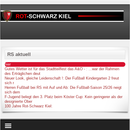
RS aktuell
hier
Gutes Wetter ist für das Stadtteilfest das A&O -
: ...war der Rahmen
des Erträglichen deut
Neuer Look, gleiche Leidenschaft !
: Der Fußball Kindergarten 2 freut
sich r
Herren Fußball bei RS mit Auf und Ab
: Die Fußball-Saison 25/26 neigt
sich dem
F-Jugend belegt den 3. Platz beim Köster Cup
: Kein geringerer als der
designierte Ober
100 Jahre Rot-Schwarz Kiel
: