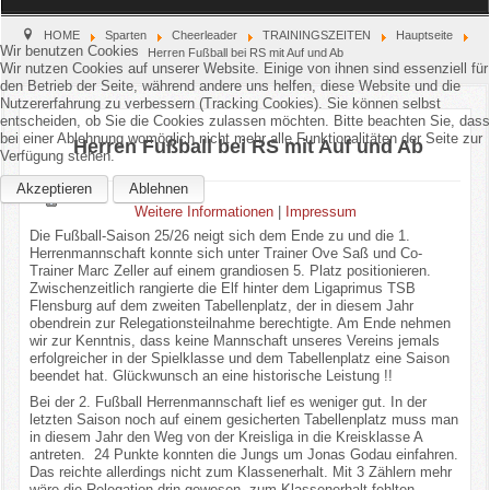
Home
HOME
Sparten
Cheerleader
TRAININGSZEITEN
Hauptseite
Wir benutzen Cookies
Herren Fußball bei RS mit Auf und Ab
Wir nutzen Cookies auf unserer Website. Einige von ihnen sind essenziell für
den Betrieb der Seite, während andere uns helfen, diese Website und die
Verein
Nutzererfahrung zu verbessern (Tracking Cookies). Sie können selbst
entscheiden, ob Sie die Cookies zulassen möchten. Bitte beachten Sie, dass
Kinderschutz
bei einer Ablehnung womöglich nicht mehr alle Funktionalitäten der Seite zur
Herren Fußball bei RS mit Auf und Ab
Verfügung stehen.
Sparten
Akzeptieren
Ablehnen
Weitere Informationen
|
Impressum
Die Fußball-Saison 25/26 neigt sich dem Ende zu und die 1.
Events
Herrenmannschaft konnte sich unter Trainer Ove Saß und Co-
Trainer Marc Zeller auf einem grandiosen 5. Platz positionieren.
Zwischenzeitlich rangierte die Elf hinter dem Ligaprimus TSB
Gastronomie
Flensburg auf dem zweiten Tabellenplatz, der in diesem Jahr
obendrein zur Relegationsteilnahme berechtigte. Am Ende nehmen
Aktuell
wir zur Kenntnis, dass keine Mannschaft unseres Vereins jemals
erfolgreicher in der Spielklasse und dem Tabellenplatz eine Saison
beendet hat. Glückwunsch an eine historische Leistung !!
Bei der 2. Fußball Herrenmannschaft lief es weniger gut. In der
letzten Saison noch auf einem gesicherten Tabellenplatz muss man
in diesem Jahr den Weg von der Kreisliga in die Kreisklasse A
antreten. 24 Punkte konnten die Jungs um Jonas Godau einfahren.
Das reichte allerdings nicht zum Klassenerhalt. Mit 3 Zählern mehr
wäre die Relegation drin gewesen, zum Klassenerhalt fehlten