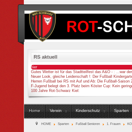
RS aktuell
hier
Gutes Wetter ist für das Stadtteilfest das A&O -
: ...war d
Neuer Look, gleiche Leidenschaft !
: Der Fußball Kindergarte
Herren Fußball bei RS mit Auf und Ab
: Die Fußball-Saison 
F-Jugend belegt den 3. Platz beim Köster Cup
: Kein gering
100 Jahre Rot-Schwarz Kiel
:
Home
Verein
Kinderschutz
Sparten
HOME
Sparten
Fußball Senioren
1. Frauen
KO