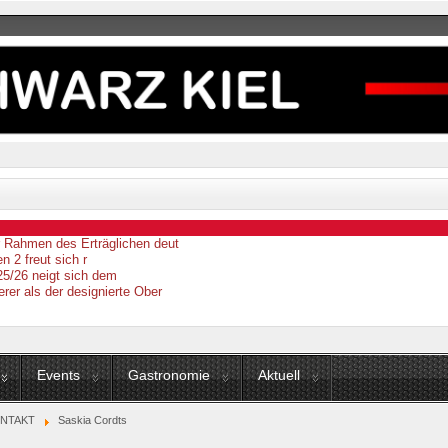
er Rahmen des Erträglichen deut
n 2 freut sich r
25/26 neigt sich dem
erer als der designierte Ober
Events
Gastronomie
Aktuell
NTAKT
Saskia Cordts