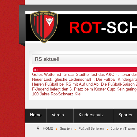
RS aktuell
hier
Gutes Wetter ist für das Stadtteilfest das A&O -
: ...war d
Neuer Look, gleiche Leidenschaft !
: Der Fußball Kindergarte
Herren Fußball bei RS mit Auf und Ab
: Die Fußball-Saison 
F-Jugend belegt den 3. Platz beim Köster Cup
: Kein gering
100 Jahre Rot-Schwarz Kiel
:
Home
Verein
Kinderschutz
Sparten
HOME
Sparten
Fußball Senioren
Junioren Trainer