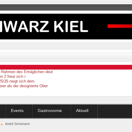
er Rahmen des Erträglichen deut
n 2 freut sich r
25/26 neigt sich dem
erer als der designierte Ober
Events
Gastronomie
Aktuell
André Schümann