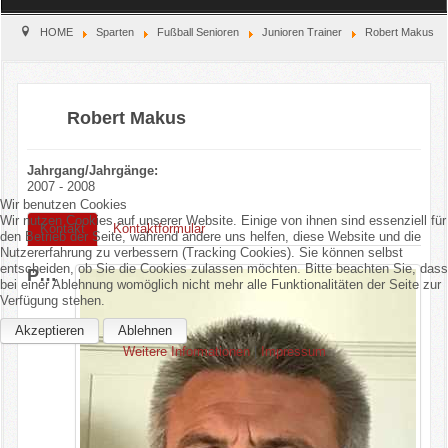
Home
HOME
Sparten
Fußball Senioren
Junioren Trainer
Robert Makus
Verein
Robert Makus
Kinderschutz
Jahrgang/Jahrgänge:
Sparten
2007 - 2008
Wir benutzen Cookies
Events
Wir nutzen Cookies auf unserer Website. Einige von ihnen sind essenziell für
Kontakt
Kontaktformular
den Betrieb der Seite, während andere uns helfen, diese Website und die
Nutzererfahrung zu verbessern (Tracking Cookies). Sie können selbst
Gastronomie
entscheiden, ob Sie die Cookies zulassen möchten. Bitte beachten Sie, dass
Position:
bei einer Ablehnung womöglich nicht mehr alle Funktionalitäten der Seite zur
Verfügung stehen.
Aktuell
Akzeptieren
Ablehnen
Weitere Informationen
|
Impressum