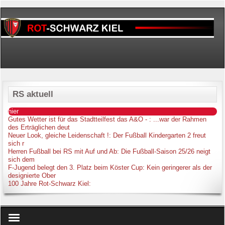
RS aktuell
hier
Gutes Wetter ist für das Stadtteilfest das A&O -
: ...war der Rahmen
des Erträglichen deut
Neuer Look, gleiche Leidenschaft !
: Der Fußball Kindergarten 2 freut
sich r
Herren Fußball bei RS mit Auf und Ab
: Die Fußball-Saison 25/26 neigt
sich dem
F-Jugend belegt den 3. Platz beim Köster Cup
: Kein geringerer als der
designierte Ober
100 Jahre Rot-Schwarz Kiel
: