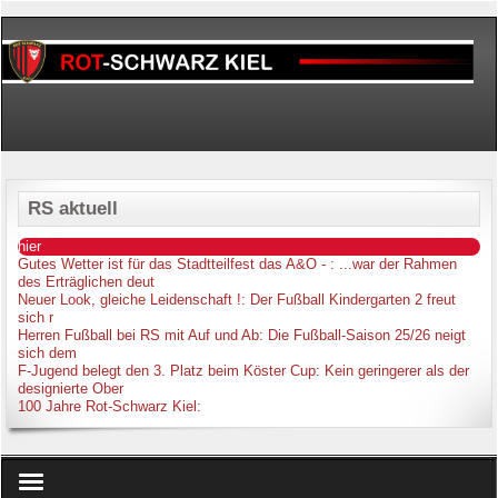
RS aktuell
hier
Gutes Wetter ist für das Stadtteilfest das A&O -
: ...war der Rahmen
des Erträglichen deut
Neuer Look, gleiche Leidenschaft !
: Der Fußball Kindergarten 2 freut
sich r
Herren Fußball bei RS mit Auf und Ab
: Die Fußball-Saison 25/26 neigt
sich dem
F-Jugend belegt den 3. Platz beim Köster Cup
: Kein geringerer als der
designierte Ober
100 Jahre Rot-Schwarz Kiel
: