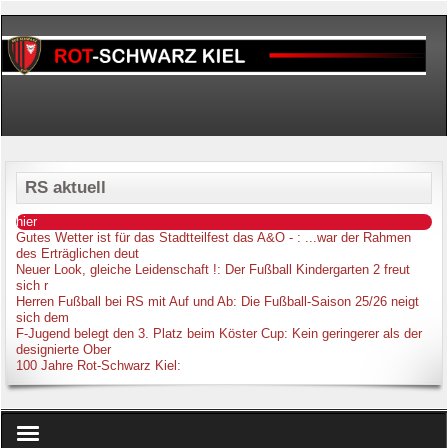
RS aktuell
hier
Gutes Wetter ist für das Stadtteilfest das A&O -
: ...war der Rahmen
des Erträglichen deut
Neuer Look, gleiche Leidenschaft !
: Der Fußball Kindergarten 2 freut
sich r
Herren Fußball bei RS mit Auf und Ab
: Die Fußball-Saison 25/26 neigt
sich dem
F-Jugend belegt den 3. Platz beim Köster Cup
: Kein geringerer als der
designierte Ober
100 Jahre Rot-Schwarz Kiel
: