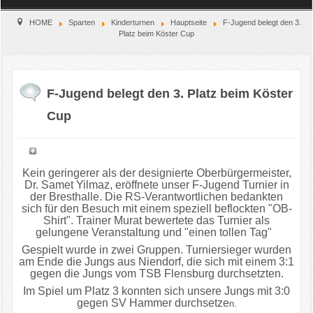
Home
HOME
Sparten
Kinderturnen
Hauptseite
F-Jugend belegt den 3.
Platz beim Köster Cup
Verein
Kinderschutz
F-Jugend belegt den 3. Platz beim Köster
Cup
Sparten
Events
Kein geringerer als der designierte Oberbürgermeister,
Dr. Samet Yilmaz, eröffnete unser F-Jugend Turnier in
Gastronomie
der Bresthalle. Die RS-Verantwortlichen bedankten
sich für den Besuch mit einem speziell beflockten "OB-
Aktuell
Shirt". Trainer Murat bewertete das Turnier als
gelungene Veranstaltung und "einen tollen Tag"
Gespielt wurde in zwei Gruppen. Turniersieger wurden
am Ende die Jungs aus Niendorf, die sich mit einem 3:1
gegen die Jungs vom TSB Flensburg durchsetzten.
Im Spiel um Platz 3 konnten sich unsere Jungs mit 3:0
gegen SV Hammer durchsetze
n.