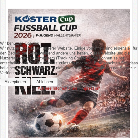
Wir benutzen Cookies
Wir nutzen Cookies auf unserer Website. Einige von ihnen sind essenziell für
den Betrieb der Seite, während andere uns helfen, diese Website und die
Nutzererfahrung zu verbessern (Tracking Cookies). Sie können selbst
entscheiden, ob Sie die Cookies zulassen möchten. Bitte beachten Sie, dass
bei einer Ablehnung womöglich nicht mehr alle Funktionalitäten der Seite zur
Verfügung stehen.
Akzeptieren
Ablehnen
Weitere Informationen
|
Impressum