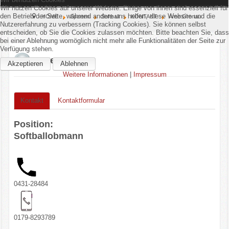
Wir nutzen Cookies auf unserer Website. Einige von ihnen sind essenziell für
Home
den Betrieb der Seite, während andere uns helfen, diese Website und die
HOME
Sparten
Softball
KONTAKT
Arne Gronau
Nutzererfahrung zu verbessern (Tracking Cookies). Sie können selbst
entscheiden, ob Sie die Cookies zulassen möchten. Bitte beachten Sie, dass
bei einer Ablehnung womöglich nicht mehr alle Funktionalitäten der Seite zur
Verein
Verfügung stehen.
Arne Gronau
Akzeptieren
Ablehnen
Kinderschutz
Weitere Informationen
|
Impressum
Sparten
Kontakt
Kontaktformular
Events
Position:
Gastronomie
Softballobmann
Aktuell
0431-28484
0179-8293789