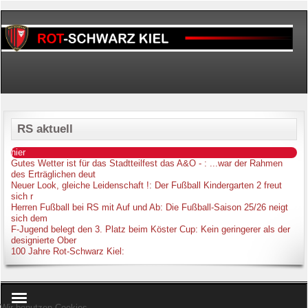
RS aktuell
hier
Gutes Wetter ist für das Stadtteilfest das A&O -
: ...war der Rahmen
des Erträglichen deut
Neuer Look, gleiche Leidenschaft !
: Der Fußball Kindergarten 2 freut
sich r
Herren Fußball bei RS mit Auf und Ab
: Die Fußball-Saison 25/26 neigt
sich dem
F-Jugend belegt den 3. Platz beim Köster Cup
: Kein geringerer als der
designierte Ober
100 Jahre Rot-Schwarz Kiel
:
Wir benutzen Cookies