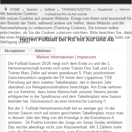
Home
HOME
Sparten
Softball
TRAININGSZEITEN
Hauptseite
Herren
Wir benutzen Cookies
Fußball bei RS mit Auf und Ab
Wir nutzen Cookies auf unserer Website. Einige von ihnen sind essenziell für
den Betrieb der Seite, während andere uns helfen, diese Website und die
Verein
Nutzererfahrung zu verbessern (Tracking Cookies). Sie können selbst
entscheiden, ob Sie die Cookies zulassen möchten. Bitte beachten Sie, dass
Kinderschutz
bei einer Ablehnung womöglich nicht mehr alle Funktionalitäten der Seite zur
Herren Fußball bei RS mit Auf und Ab
Verfügung stehen.
Sparten
Akzeptieren
Ablehnen
Weitere Informationen
|
Impressum
Die Fußball-Saison 25/26 neigt sich dem Ende zu und die 1.
Events
Herrenmannschaft konnte sich unter Trainer Ove Saß und Co-
Trainer Marc Zeller auf einem grandiosen 5. Platz positionieren.
Zwischenzeitlich rangierte die Elf hinter dem Ligaprimus TSB
Gastronomie
Flensburg auf dem zweiten Tabellenplatz, der in diesem Jahr
obendrein zur Relegationsteilnahme berechtigte. Am Ende nehmen
Aktuell
wir zur Kenntnis, dass keine Mannschaft unseres Vereins jemals
erfolgreicher in der Spielklasse und dem Tabellenplatz eine Saison
beendet hat. Glückwunsch an eine historische Leistung !!
Bei der 2. Fußball Herrenmannschaft lief es weniger gut. In der
letzten Saison noch auf einem gesicherten Tabellenplatz muss man
in diesem Jahr den Weg von der Kreisliga in die Kreisklasse A
antreten. 24 Punkte konnten die Jungs um Jonas Godau einfahren.
Das reichte allerdings nicht zum Klassenerhalt. Mit 3 Zählern mehr
wäre die Relegation drin gewesen, zum Klassenerhalt fehlten