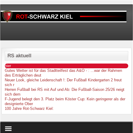
RS aktuell
hier
Gutes Wetter ist für das Stadtteilfest das A&O -
: ...war der Rahmen
des Erträglichen deut
Neuer Look, gleiche Leidenschaft !
: Der Fußball Kindergarten 2 freut
sich r
Herren Fußball bei RS mit Auf und Ab
: Die Fußball-Saison 25/26 neigt
sich dem
F-Jugend belegt den 3. Platz beim Köster Cup
: Kein geringerer als der
designierte Ober
100 Jahre Rot-Schwarz Kiel
: