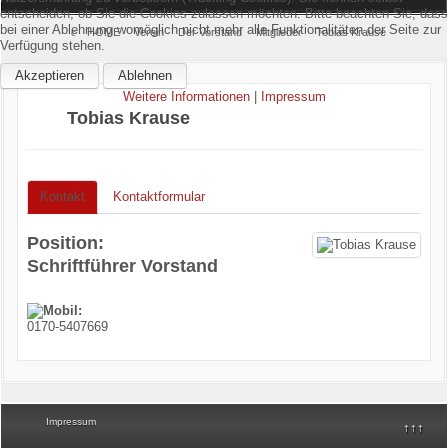
entscheiden, ob Sie die Cookies zulassen möchten. Bitte beachten Sie, dass
bei einer Ablehnung womöglich nicht mehr alle Funktionalitäten der Seite zur
Home
HOME
Verein
Der Vorstand
Mitglieder
Tobias Krause
Verfügung stehen.
Akzeptieren
Ablehnen
Verein
Weitere Informationen
|
Impressum
Tobias Krause
Kinderschutz
Sparten
Kontakt
Kontaktformular
Events
Position:
Gastronomie
Schriftführer Vorstand
Aktuell
0170-5407669
Impressum
↑↑↑