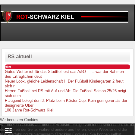
RS aktuell
hier
Gutes Wetter ist für das Stadtteilfest das A&O -
: ...war der Rahmen
des Erträglichen deut
Neuer Look, gleiche Leidenschaft !
: Der Fußball Kindergarten 2 freut
sich r
Herren Fußball bei RS mit Auf und Ab
: Die Fußball-Saison 25/26 neigt
sich dem
F-Jugend belegt den 3. Platz beim Köster Cup
: Kein geringerer als der
designierte Ober
100 Jahre Rot-Schwarz Kiel
:
Wir benutzen Cookies
Wir nutzen Cookies auf unserer Website. Einige von ihnen sind essenziell für
den Betrieb der Seite, während andere uns helfen, diese Website und die
Nutzererfahrung zu verbessern (Tracking Cookies). Sie können selbst